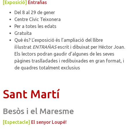
[Exposició]
Entrañas
Del 8 al 29 de gener
Centre Cívic Teixonera
Per a totes les edats
Gratuïta
Què és?
L’exposició és l’ampliació del llibre
il·lustrat
ENTRAÑAS
escrit i dibuixat per Héctor Joan.
Els lectors podran gaudir d’algunes de les seves
pàgines traslladades i redibuixades en gran format, i
de quadres totalment exclusius
Sant Martí
Besòs i el Maresme
[Espectacle]
El senyor Loupé!