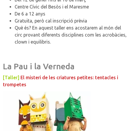
Centre Cívic del Besòs i el Maresme
De 6 a 12 anys
Gratuïta, però cal inscripció prèvia
Què és?
En aquest taller ens acostarem al món del
circ provant diferents disciplines com les acrobàcies,
clown i equilibris.
La Pau i la Verneda
[Taller]
El misteri de les criatures petites: tentacles i
trompetes