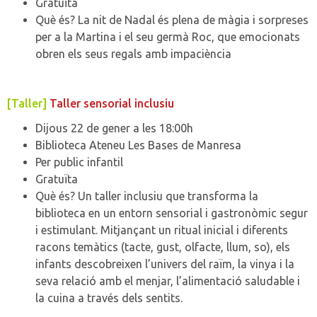
Gratuïta
Què és? La nit de Nadal és plena de màgia i sorpreses
per a la Martina i el seu germà Roc, que emocionats
obren els seus regals amb impaciència
[Taller]
Taller sensorial inclusiu
Dijous 22 de gener a les 18:00h
Biblioteca Ateneu Les Bases de Manresa
Per public infantil
Gratuïta
Què és? Un taller inclusiu que transforma la
biblioteca en un entorn sensorial i gastronòmic segur
i estimulant. Mitjançant un ritual inicial i diferents
racons temàtics (tacte, gust, olfacte, llum, so), els
infants descobreixen l’univers del raïm, la vinya i la
seva relació amb el menjar, l’alimentació saludable i
la cuina a través dels sentits.