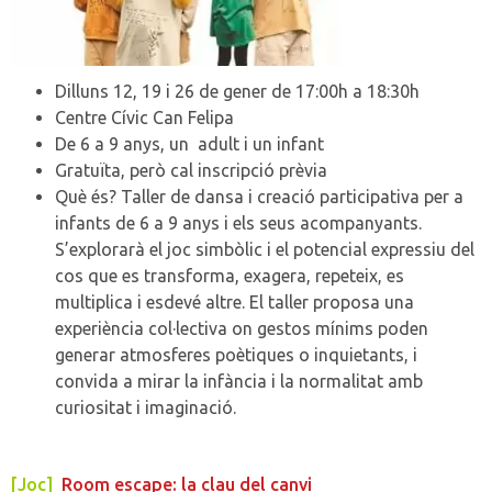
Dilluns 12, 19 i 26 de gener de 17:00h a 18:30h
Centre Cívic Can Felipa
De 6 a 9 anys, un adult i un infant
Gratuïta, però cal inscripció prèvia
Què és? Taller de dansa i creació participativa per a
infants de 6 a 9 anys i els seus acompanyants.
S’explorarà el joc simbòlic i el potencial expressiu del
cos que es transforma, exagera, repeteix, es
multiplica i esdevé altre. El taller proposa una
experiència col·lectiva on gestos mínims poden
generar atmosferes poètiques o inquietants, i
convida a mirar la infància i la normalitat amb
curiositat i imaginació.
[Joc]
Room escape: la clau del canvi