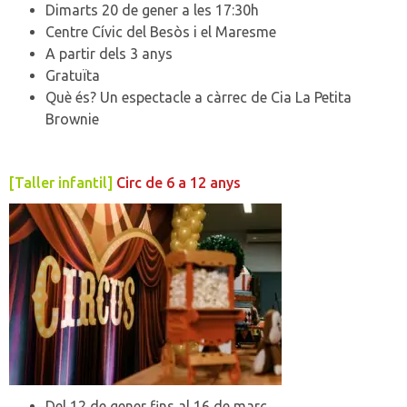
Dimarts 20 de gener a les 17:30h
Centre Cívic del Besòs i el Maresme
A partir dels 3 anys
Gratuïta
Què és?
Un espectacle a càrrec de Cia La Petita
Brownie
[Taller infantil]
Circ de 6 a 12 anys
Del 12 de gener fins al 16 de març