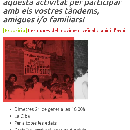
aquesta activitat per participar
amb els vostres tàndems,
amigues i/o familiars!
[Exposició]
Les dones del moviment veïnal d’ahir i d’avui
Dimecres 21 de gener a les 18:00h
La Ciba
Per a totes les edats