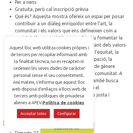
Per a nens
Gratuïta, però cal inscripció prèvia
Què és? Aquesta mostra ofereix un espai per posar
contribuir a un diàleg enriquidor entre l’art, la
comunitat i els valors que ens defineixen com a
societat. L’exposició té com a objectiu fomentar la
reflexió i la consciència crítica al voltant dels valors
Aquest lloc web utilitza cookies pròpies i
de l’economia social i solidària, com l’equitat, la
de tercers per recopilar informació amb
solidaritat, la sostenibilitat, la participació, la
la finalitat tècnica, no es recapten ni
inclusió, el feminisme, la perspectiva de gènere
cedeixen les seves dades de caràcter
interseccional i el compromís amb la comunitat. A
personal sense el seu consentiment.
través d’aquestes obres, la mostra també busca
Així mateix, s'informa que aquest lloc
promouré els valors del canvi social i el
web disposa d'enllaços a llocs web de
desenvolupament d’una societat més justa i
tercers amb polítiques de privadesa
cohesionada.
alienes a AFEV.
Política de cookies
Acceptar totes
Configurar
[Taller infantil]
Fem Koinoboris
Subscriu-te