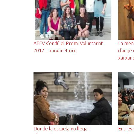
AFEV s’endú el Premi Voluntariat
La men
2017 – xarxanet.org
d’auge 
xarxan
Donde la escuela no llega –
Entrevi