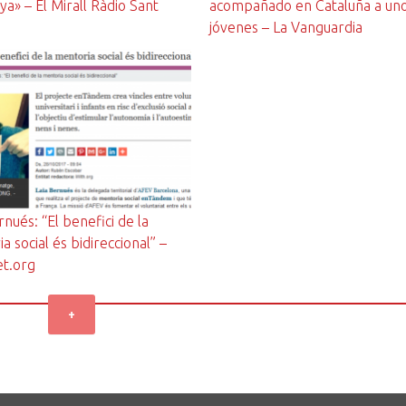
ya» – El Mirall Ràdio Sant
acompañado en Cataluña a uno
jóvenes – La Vanguardia
rnués: “El benefici de la
a social és bidireccional” –
et.org
+