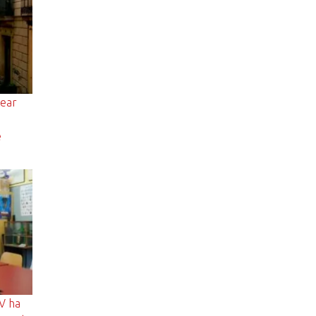
rear
e
V ha