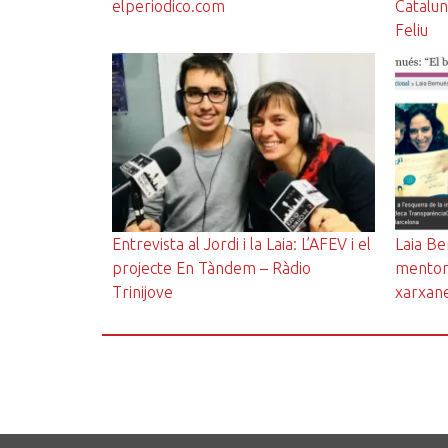
elperiodico.com
Catalun
Feliu
Entrevista al Jordi i la Laia: L’AFEV i el
Laia Be
projecte En Tàndem – Ràdio
mentori
Trinijove
xarxan