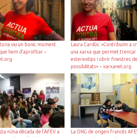
toria viu un bonic moment
Laura Cardús: «Contribuïm a c
que hem d’aprofitar –
una xarxa que permet trencar
et.org
estereotips i obrir finestres d
possibilitats» – xarxanet.org
sta «Una dècada de l’AFEV a
La ONG de origen francés AFE