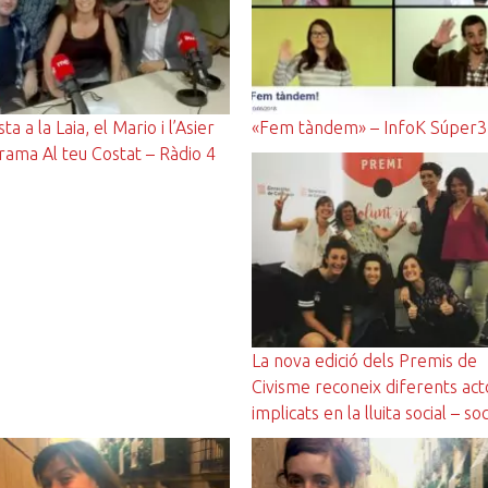
ta a la Laia, el Mario i l’Asier
«Fem tàndem» – InfoK Súper3
rama Al teu Costat – Ràdio 4
La nova edició dels Premis de
Civisme reconeix diferents act
implicats en la lluita social – soc