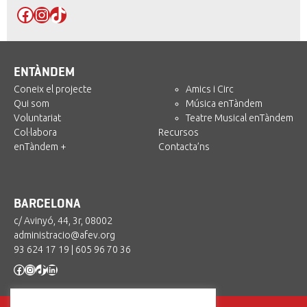
Facebook
Instagram
TikTok
ENTÀNDEM
Coneix el projecte
Amics i Circ
Qui som
Música enTàndem
Voluntariat
Teatre Musical enTàndem
Col·labora
Recursos
enTàndem +
Contacta’ns
BARCELONA
c/ Avinyó, 44, 3r, 08002
administracio@afev.org
93 624 17 19
|
605 96 70 36
Facebook
Instagram
TikTok
LinkedIn