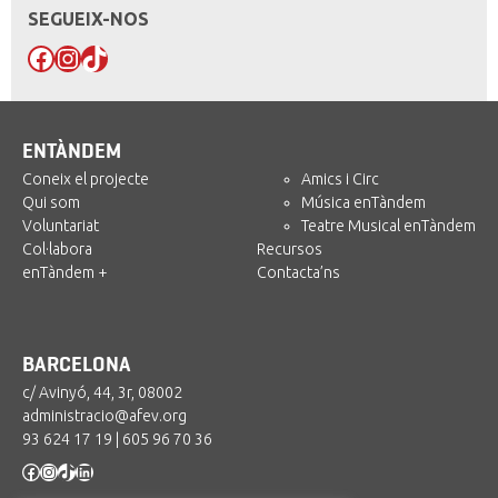
SEGUEIX-NOS
Facebook
Instagram
TikTok
ENTÀNDEM
Coneix el projecte
Amics i Circ
Qui som
Música enTàndem
Voluntariat
Teatre Musical enTàndem
Col·labora
Recursos
enTàndem +
Contacta’ns
BARCELONA
c/ Avinyó, 44, 3r, 08002
administracio@afev.org
93 624 17 19
|
605 96 70 36
Facebook
Instagram
TikTok
LinkedIn