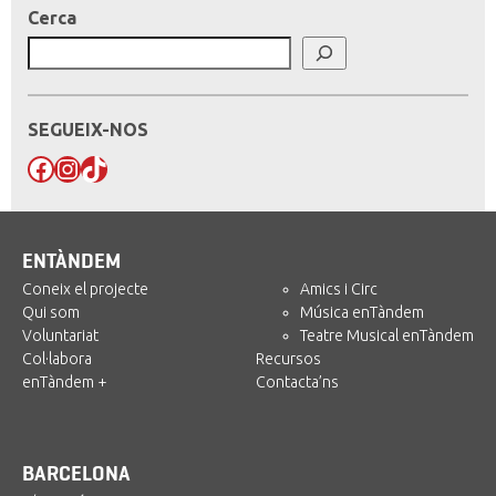
Cerca
SEGUEIX-NOS
Facebook
Instagram
TikTok
ENTÀNDEM
Coneix el projecte
Amics i Circ
Qui som
Música enTàndem
Voluntariat
Teatre Musical enTàndem
Col·labora
Recursos
enTàndem +
Contacta’ns
BARCELONA