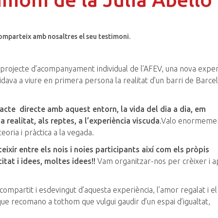
 comparteix amb nosaltres el seu testimoni.
 al projecte d’acompanyament individual de l’AFEV, una nova exper
idava a viure en primera persona la realitat d’un barri de Barce
acte directe amb aquest entorn, la vida del dia a dia, em
a realitat, als reptes, a l’experiència viscuda
.Valo enormeme
oria i pràctica a la vegada.
eixir entre els nois i noies participants així com els pròpis
itat i idees, moltes idees!!
Vam organitzar-nos per crèixer i 
ompartit i esdevingut d’aquesta experiència, l’amor regalat i el
que recomano a tothom que vulgui gaudir d’un espai d’igualtat,