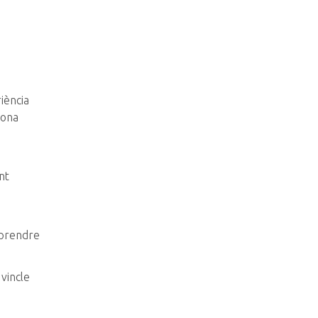
iència
lona
nt
aprendre
 vincle