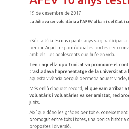
19 de desembre de 2017
La Júlia va ser voluntària a l’AFEV al barri del Clot i
«Sóc la Júlia. Fa uns quants anys vaig participar
per mi. Aquell espai m’obria les portes i em conv
amb els i les adolescents que hi feien vida.
Tenir aquella oportunitat va promoure el cont
traslladava l’aprenentatge de la universitat a l
aquesta vivència perquè permetia aquest vincle, te
Més enllà d’aquest record,
el que vam arribar a t
voluntàris i voluntàries va ser amistat, reciproc
junts.
Així que dóno les gràcies per tot el coneixement c
promogut entre tots i totes, una bonica història 
propostes i diversió.