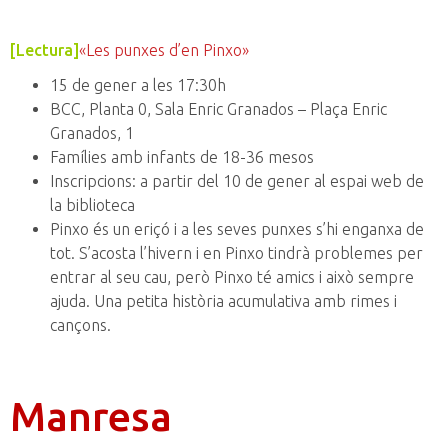
[Lectura]
«Les punxes d’en Pinxo»
15 de gener a les 17:30h
BCC, Planta 0, Sala Enric Granados – Plaça Enric
Granados, 1
Famílies amb infants de 18-36 mesos
Inscripcions: a partir del 10 de gener al espai web de
la biblioteca
Pinxo és un eriçó i a les seves punxes s’hi enganxa de
tot. S’acosta l’hivern i en Pinxo tindrà problemes per
entrar al seu cau, però Pinxo té amics i això sempre
ajuda. Una petita història acumulativa amb rimes i
cançons.
Manresa