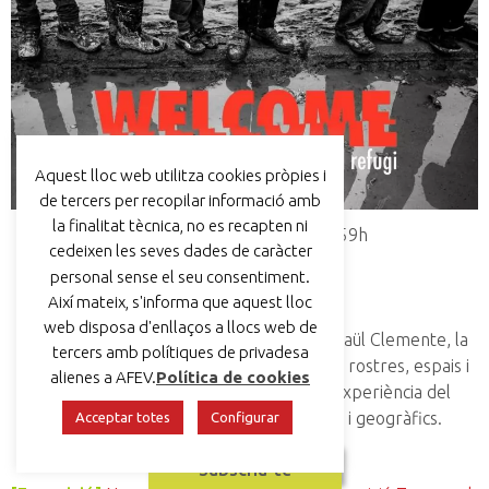
Aquest lloc web utilitza cookies pròpies i
de tercers per recopilar informació amb
la finalitat tècnica, no es recapten ni
Del 09/12/24 00:00h al 07/01/25 23:59h
cedeixen les seves dades de caràcter
Claustre del Museu de Manresa
personal sense el seu consentiment.
Tots els públics
Així mateix, s'informa que aquest lloc
Gratuït
web disposa d'enllaços a llocs web de
A través de diverses fotografies de Raül Clemente, la
tercers amb polítiques de privadesa
mostra proposa un passeig visual per rostres, espais i
alienes a AFEV.
Política de cookies
escenes que fan reflexionar sobre l’experiència del
refugi en diferents àmbits temporals i geogràfics.
Acceptar totes
Configurar
Subscriu-te