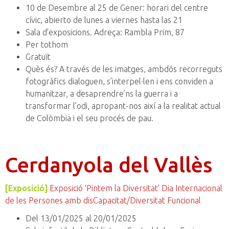
10 de Desembre al 25 de Gener: horari del centre
cívic, abierto de lunes a viernes hasta las 21
Sala d’exposicions. Adreça: Rambla Prim, 87
Per tothom
Gratuït
Quès és? A través de les imatges, ambdós recorreguts
fotogràfics dialoguen, s’interpel·len i ens conviden a
humanitzar, a desaprendre’ns la guerra i a
transformar l’odi, apropant-nos així a la realitat actual
de Colòmbia i el seu procés de pau.
Cerdanyola del Vallès
[Exposició]
Exposició ‘Pintem la Diversitat’ Dia Internacional
de les Persones amb disCapacitat/Diversitat Funcional
Del 13/01/2025 al 20/01/2025