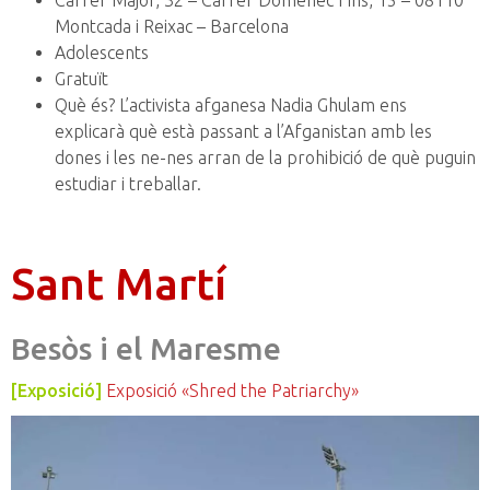
Carrer Major, 32 – Carrer Domènec Fins, 15 – 08110
Montcada i Reixac – Barcelona
Adolescents
Gratuït
Què és? L’activista afganesa Nadia Ghulam ens
explicarà què està passant a l’Afganistan amb les
dones i les ne-nes arran de la prohibició de què puguin
estudiar i treballar.
Sant Martí
Besòs i el Maresme
[Exposició]
Exposició «Shred the Patriarchy»