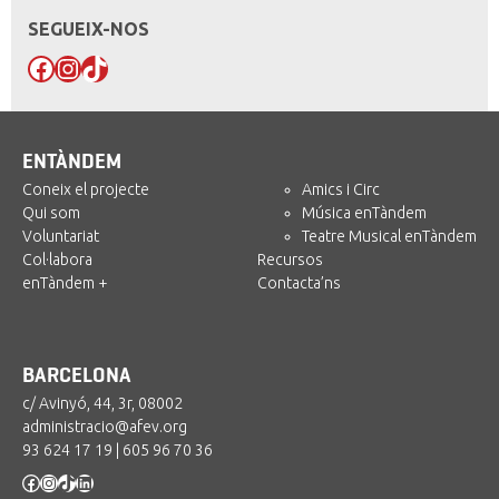
SEGUEIX-NOS
Facebook
Instagram
TikTok
ENTÀNDEM
Coneix el projecte
Amics i Circ
Qui som
Música enTàndem
Voluntariat
Teatre Musical enTàndem
Col·labora
Recursos
enTàndem +
Contacta’ns
BARCELONA
c/ Avinyó, 44, 3r, 08002
administracio@afev.org
93 624 17 19
|
605 96 70 36
Facebook
Instagram
TikTok
LinkedIn