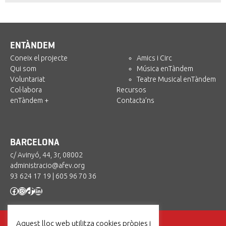
ENTÀNDEM
Coneix el projecte
Amics i Circ
Qui som
Música enTàndem
Voluntariat
Teatre Musical enTàndem
Col·labora
Recursos
enTàndem +
Contacta’ns
BARCELONA
c/ Avinyó, 44, 3r, 08002
administracio@afev.org
93 624 17 19
|
605 96 70 36
Facebook
Instagram
TikTok
LinkedIn
Aquest lloc web utilitza cookies pròpies i