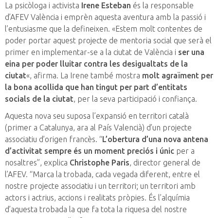
La psicòloga i activista
Irene Esteban
és la responsable
d’AFEV València i emprèn aquesta aventura amb la passió i
l’entusiasme que la defineixen. «Estem molt contentes de
poder portar aquest projecte de mentoria social que serà el
primer en implementar-se a la ciutat de València i
ser una
eina per poder lluitar contra les desigualtats de la
ciutat
«, afirma. La Irene també mostra
molt agraïment per
la bona acollida que han tingut per part d’entitats
socials de la ciutat
, per la seva participació i confiança.
Aquesta nova seu suposa l’expansió en territori català
(primer a Catalunya, ara al País Valencià) d’un projecte
associatiu d’origen francès. “
L’obertura d’una nova antena
d’activitat sempre és un moment preciós i únic
per a
nosaltres”, explica
Christophe Paris
, director general de
l’AFEV. “Marca la trobada, cada vegada diferent, entre el
nostre projecte associatiu i un territori; un territori amb
actors i actrius, accions i realitats pròpies. És l’alquímia
d’aquesta trobada la que fa tota la riquesa del nostre