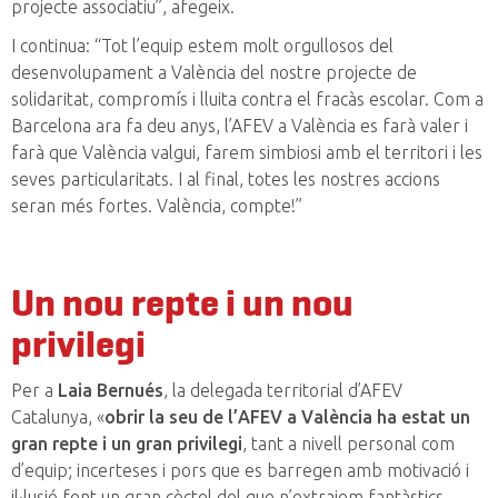
projecte associatiu”, afegeix.
I continua: “Tot l’equip estem molt orgullosos del
desenvolupament a València del nostre projecte de
solidaritat, compromís i lluita contra el fracàs escolar. Com a
Barcelona ara fa deu anys, l’AFEV a València es farà valer i
farà que València valgui, farem simbiosi amb el territori i les
seves particularitats. I al final, totes les nostres accions
seran més fortes. València, compte!”
Un nou repte i un nou
privilegi
Per a
Laia Bernués
, la delegada territorial d’AFEV
Catalunya, «
obrir la seu de l’AFEV a València ha estat un
gran repte i un gran privilegi
, tant a nivell personal com
d’equip; incerteses i pors que es barregen amb motivació i
il·lusió fent un gran còctel del que n’extraiem fantàstics