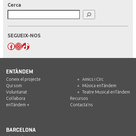
Cerca
SEGUEIX-NOS
Facebook
Instagram
TikTok
ENTÀNDEM
Coneix el projecte
Amics i Circ
Qui som
Música enTàndem
Voluntariat
Teatre Musical enTàndem
Col·labora
Recursos
enTàndem +
Contacta’ns
BARCELONA