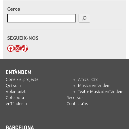
Cerca
SEGUEIX-NOS
Facebook
Instagram
TikTok
ENTÀNDEM
Coneix el projecte
Amics i Circ
Qui som
Música enTàndem
Voluntariat
Teatre Musical enTàndem
Col·labora
Recursos
enTàndem +
Contacta’ns
BARCELONA