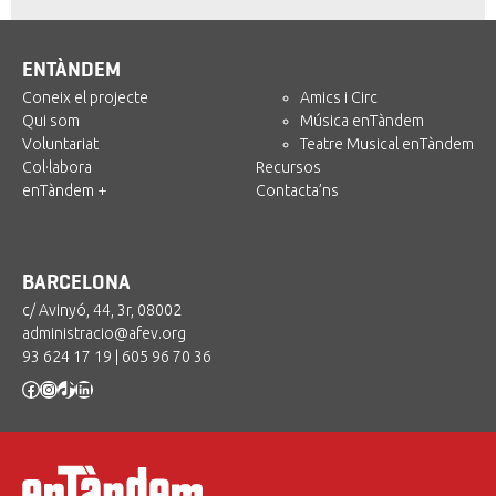
ENTÀNDEM
Coneix el projecte
Amics i Circ
Qui som
Música enTàndem
Voluntariat
Teatre Musical enTàndem
Col·labora
Recursos
enTàndem +
Contacta’ns
BARCELONA
c/ Avinyó, 44, 3r, 08002
administracio@afev.org
93 624 17 19
|
605 96 70 36
Facebook
Instagram
TikTok
LinkedIn