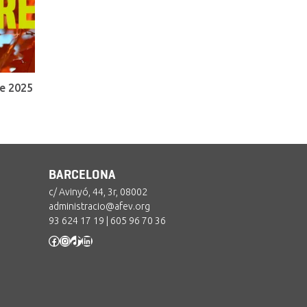
e 2025
BARCELONA
c/ Avinyó, 44, 3r, 08002
administracio@afev.org
93 624 17 19
|
605 96 70 36
Facebook
Instagram
TikTok
LinkedIn