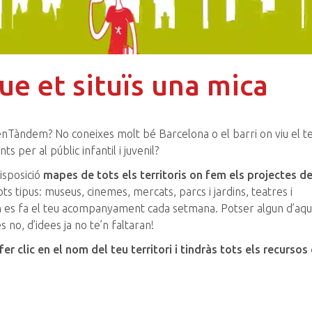
ue et situïs una mica
 enTàndem? No coneixes molt bé Barcelona o el barri on viu el t
s per al públic infantil i juvenil?
disposició
mapes de tots els territoris on fem els projectes d
s tipus: museus, cinemes, mercats, parcs i jardins, teatres i
on es fa el teu acompanyament cada setmana. Potser algun d’aqu
no, d’idees ja no te’n faltaran!
r clic en el nom del teu territori i tindràs tots els recursos