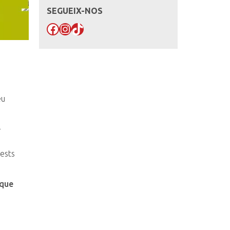
SEGUEIX-NOS
Facebook
Instagram
TikTok
eu
e
ests
 que