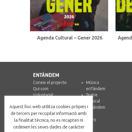
Agenda Cultural – Gener 2026
Agend
ENTÀNDEM
Coneix el projecte
Música
Qui som
enTàndem
Voluntariat
Teatre
Col·labora
Musical
Aquest lloc web utilitza cookies pròpies i
enTàndem +
enTàndem
de tercers per recopilar informació amb
Amics i Circ
Recursos
Contacta’ns
la finalitat tècnica, no es recapten ni
cedeixen les seves dades de caràcter