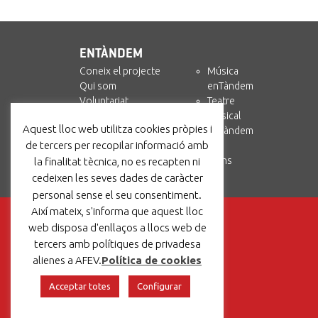
ENTÀNDEM
Coneix el projecte
Música
Qui som
enTàndem
Voluntariat
Teatre
Col·labora
Musical
Aquest lloc web utilitza cookies pròpies i
enTàndem +
enTàndem
de tercers per recopilar informació amb
Amics i Circ
Recursos
Contacta’ns
la finalitat tècnica, no es recapten ni
cedeixen les seves dades de caràcter
personal sense el seu consentiment.
Així mateix, s'informa que aquest lloc
web disposa d'enllaços a llocs web de
tercers amb polítiques de privadesa
alienes a AFEV.
Política de cookies
Acceptar totes
Configurar