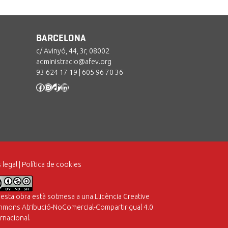
BARCELONA
c/ Avinyó, 44, 3r, 08002
administracio@afev.org
93 624 17 19
|
605 96 70 36
Facebook
Instagram
TikTok
LinkedIn
 legal
|
Política de cookies
esta obra està sotmesa a una
Llicència Creative
mons Atribució-NoComercial-CompartirIgual 4.0
ernacional
.