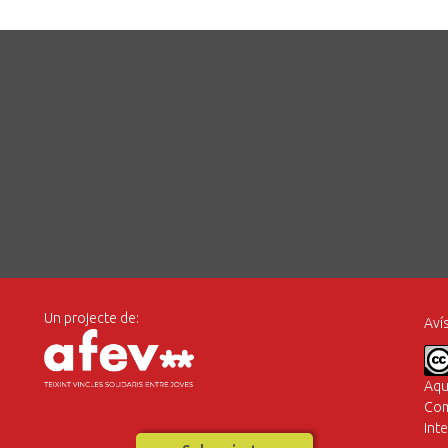
Un projecte de:
Avís
Aqu
Com
Int