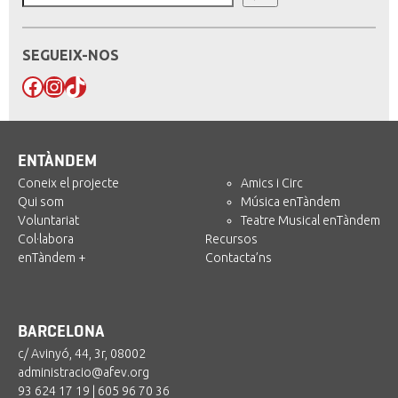
SEGUEIX-NOS
Facebook
Instagram
TikTok
ENTÀNDEM
Coneix el projecte
Amics i Circ
Qui som
Música enTàndem
Voluntariat
Teatre Musical enTàndem
Col·labora
Recursos
enTàndem +
Contacta’ns
BARCELONA
c/ Avinyó, 44, 3r, 08002
administracio@afev.org
93 624 17 19
|
605 96 70 36