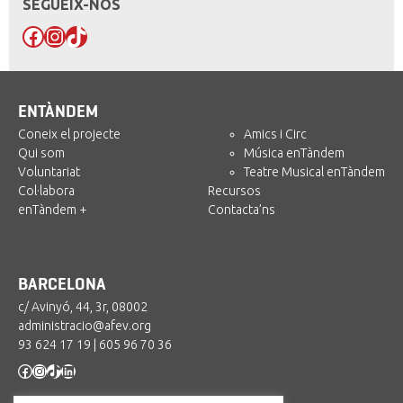
SEGUEIX-NOS
Facebook
Instagram
TikTok
ENTÀNDEM
Coneix el projecte
Amics i Circ
Qui som
Música enTàndem
Voluntariat
Teatre Musical enTàndem
Col·labora
Recursos
enTàndem +
Contacta’ns
BARCELONA
c/ Avinyó, 44, 3r, 08002
administracio@afev.org
93 624 17 19
|
605 96 70 36
Facebook
Instagram
TikTok
LinkedIn