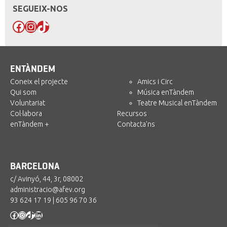
SEGUEIX-NOS
Facebook
Instagram
TikTok
ENTÀNDEM
Coneix el projecte
Amics i Circ
Qui som
Música enTàndem
Voluntariat
Teatre Musical enTàndem
Col·labora
Recursos
enTàndem +
Contacta’ns
BARCELONA
c/ Avinyó, 44, 3r, 08002
administracio@afev.org
93 624 17 19
|
605 96 70 36
Facebook
Instagram
TikTok
LinkedIn