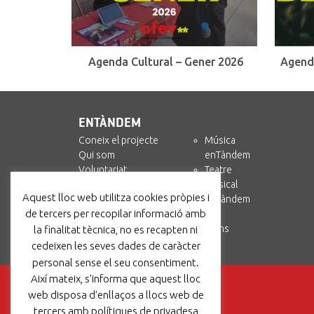
Agenda Cultural – Gener 2026
Agend
ENTÀNDEM
Coneix el projecte
Música
Qui som
enTàndem
Voluntariat
Teatre
Col·labora
Musical
Aquest lloc web utilitza cookies pròpies i
enTàndem +
enTàndem
de tercers per recopilar informació amb
Amics i Circ
Recursos
Contacta’ns
la finalitat tècnica, no es recapten ni
cedeixen les seves dades de caràcter
personal sense el seu consentiment.
Així mateix, s'informa que aquest lloc
web disposa d'enllaços a llocs web de
tercers amb polítiques de privadesa