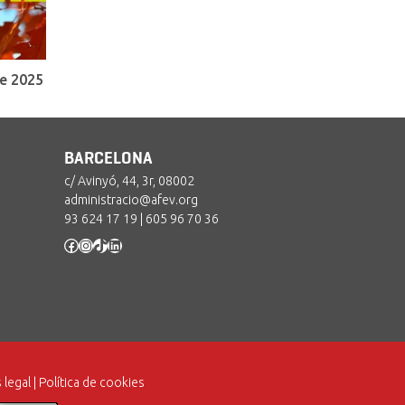
e 2025
BARCELONA
c/ Avinyó, 44, 3r, 08002
administracio@afev.org
93 624 17 19
|
605 96 70 36
Facebook
Instagram
TikTok
LinkedIn
 legal
|
Política de cookies