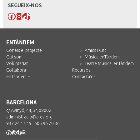
SEGUEIX-NOS
Facebook
Instagram
TikTok
ENTÀNDEM
Coneix el projecte
Amics i Circ
Qui som
Música enTàndem
Voluntariat
Teatre Musical enTàndem
Col·labora
Recursos
enTàndem +
Contacta’ns
BARCELONA
c/ Avinyó, 44, 3r, 08002
administracio@afev.org
93 624 17 19
|
605 96 70 36
Facebook
Instagram
TikTok
LinkedIn