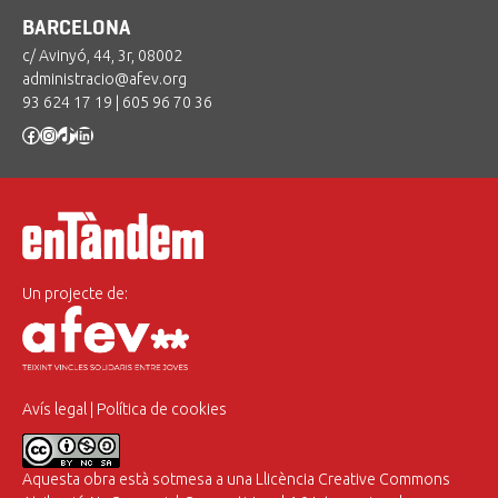
BARCELONA
c/ Avinyó, 44, 3r, 08002
administracio@afev.org
93 624 17 19
|
605 96 70 36
Facebook
Instagram
TikTok
LinkedIn
Un projecte de:
Avís legal
|
Política de cookies
Aquesta obra està sotmesa a una
Llicència Creative Commons