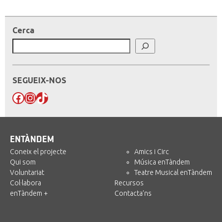
Cerca
SEGUEIX-NOS
Facebook
Instagram
TikTok
ENTÀNDEM
Coneix el projecte
Amics i Circ
Qui som
Música enTàndem
Voluntariat
Teatre Musical enTàndem
Col·labora
Recursos
enTàndem +
Contacta’ns