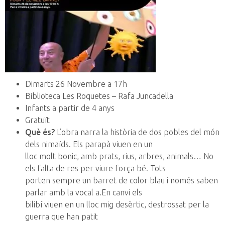
Dimarts 26 Novembre a 17h
Biblioteca Les Roquetes – Rafa Juncadella
Infants a partir de 4 anys
Gratuït
Què és?
L’obra narra la història de dos pobles del món
dels nimaïds. Els parapà viuen en un
lloc molt bonic, amb prats, rius, arbres, animals… No
els falta de res per viure força bé. Tots
porten sempre un barret de color blau i només saben
parlar amb la vocal a.En canvi els
bilibí viuen en un lloc mig desèrtic, destrossat per la
guerra que han patit