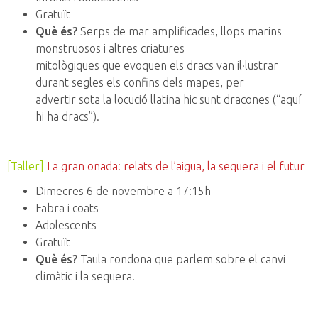
Gratuït
Què és?
Serps de mar amplificades, llops marins
monstruosos i altres criatures
mitològiques que evoquen els dracs van il·lustrar
durant segles els confins dels mapes, per
advertir sota la locució llatina hic sunt dracones (“aquí
hi ha dracs”).
[Taller]
La gran onada: relats de l’aigua, la sequera i el futur
Dimecres 6 de novembre a 17:15h
Fabra i coats
Adolescents
Gratuït
Què és?
Taula rondona que parlem sobre el canvi
climàtic i la sequera.