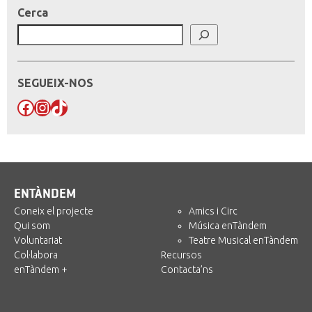
Cerca
SEGUEIX-NOS
Facebook
Instagram
TikTok
ENTÀNDEM
Coneix el projecte
Amics i Circ
Qui som
Música enTàndem
Voluntariat
Teatre Musical enTàndem
Col·labora
Recursos
enTàndem +
Contacta’ns