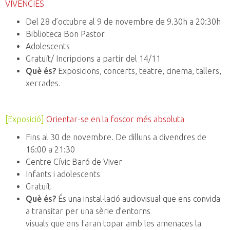
VIVÈNCIES
Del 28 d’octubre al 9 de novembre de 9.30h a 20:30h
Biblioteca Bon Pastor
Adolescents
Gratuït/ Incripcions a partir del 14/11
Què és?
Exposicions, concerts, teatre, cinema, tallers,
xerrades
.
[Exposició]
Orientar-se en la foscor més absoluta
Fins al 30 de novembre. De dilluns a divendres de
16:00 a 21:30
Centre Cívic Baró de Viver
Infants i adolescents
Gratuït
Què és?
És una instal·lació audiovisual que ens convida
a transitar per una sèrie d’entorns
visuals que ens faran topar amb les amenaces la