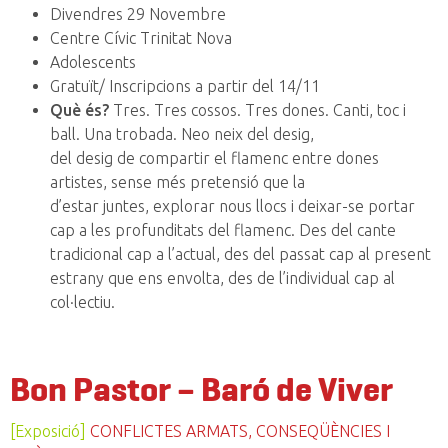
Divendres 29 Novembre
Centre Cívic Trinitat Nova
Adolescents
Gratuït/ Inscripcions a partir del 14/11
Què és?
Tres. Tres cossos. Tres dones. Canti, toc i
ball. Una trobada. Neo neix del desig,
del desig de compartir el flamenc entre dones
artistes, sense més pretensió que la
d’estar juntes, explorar nous llocs i deixar-se portar
cap a les profunditats del flamenc. Des del cante
tradicional cap a l’actual, des del passat cap al present
estrany que ens envolta, des de l’individual cap al
col·lectiu.
Bon Pastor – Baró de Viver
[Exposició]
CONFLICTES ARMATS, CONSEQÜÈNCIES I