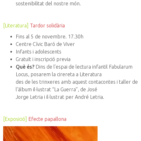
sostenibilitat del nostre món.
[Literatura]
Tardor solidària
Fins al 5 de novembre. 17.30h
Centre Cívic Baró de Viver
Infants i adolescents
Gratuït i inscripció previa
Què és?
Dins de l’espai de lectura infantil Fabularum
Locus, posarem la cirereta a Literatura
des de les trinxeres amb aquest contacontes i taller de
l’àlbum il·lustrat “La Guerra”, de José
Jorge Letria i il·lustrat per André Letria.
[Exposició]
Efecte papallona