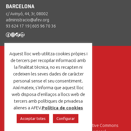
BARCELONA
c/ Avinyó, 44, 3r, 08002
administracio@afev.org
93 624 17 19
|
605 96 70 36
Facebook
Instagram
TikTok
LinkedIn
Aquest lloc web utilitza cookies pròpies i
de tercers per recopilar informació amb
la finalitat tècnica, no es recapten ni
cedeixen les seves dades de caràcter
Un projecte de:
personal sense el seu consentiment.
Així mateix, s'informa que aquest lloc
web disposa d'enllaços a llocs web de
tercers amb polítiques de privadesa
Avís legal
|
Política de cookies
alienes a AFEV.
Política de cookies
Acceptar totes
Configurar
Aquesta obra està sotmesa a una
Llicència Creative Commons