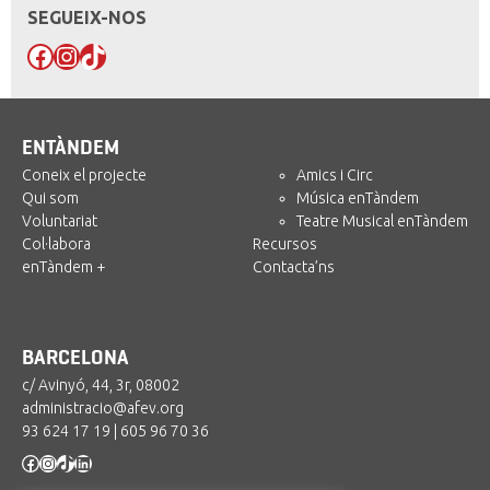
SEGUEIX-NOS
Facebook
Instagram
TikTok
ENTÀNDEM
Coneix el projecte
Amics i Circ
Qui som
Música enTàndem
Voluntariat
Teatre Musical enTàndem
Col·labora
Recursos
enTàndem +
Contacta’ns
BARCELONA
c/ Avinyó, 44, 3r, 08002
administracio@afev.org
93 624 17 19
|
605 96 70 36
Facebook
Instagram
TikTok
LinkedIn