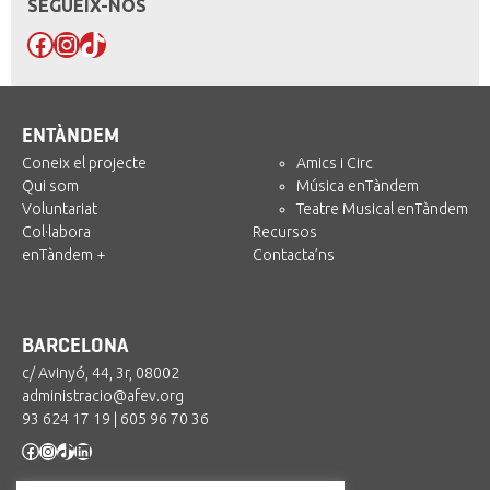
SEGUEIX-NOS
Facebook
Instagram
TikTok
ENTÀNDEM
Coneix el projecte
Amics i Circ
Qui som
Música enTàndem
Voluntariat
Teatre Musical enTàndem
Col·labora
Recursos
enTàndem +
Contacta’ns
BARCELONA
c/ Avinyó, 44, 3r, 08002
administracio@afev.org
93 624 17 19
|
605 96 70 36
Facebook
Instagram
TikTok
LinkedIn