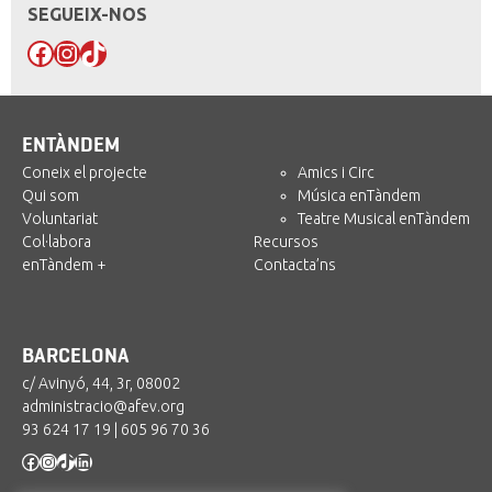
SEGUEIX-NOS
Facebook
Instagram
TikTok
ENTÀNDEM
Coneix el projecte
Amics i Circ
Qui som
Música enTàndem
Voluntariat
Teatre Musical enTàndem
Col·labora
Recursos
enTàndem +
Contacta’ns
BARCELONA
c/ Avinyó, 44, 3r, 08002
administracio@afev.org
93 624 17 19
|
605 96 70 36
Facebook
Instagram
TikTok
LinkedIn