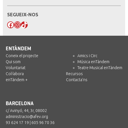
SEGUEIX-NOS
Facebook
Instagram
TikTok
ENTÀNDEM
Coneix el projecte
Amics i Circ
Qui som
Música enTàndem
Voluntariat
Teatre Musical enTàndem
Col·labora
Recursos
enTàndem +
Contacta’ns
BARCELONA
c/ Avinyó, 44, 3r, 08002
administracio@afev.org
93 624 17 19
|
605 96 70 36