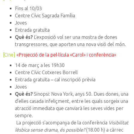
Fins al 10/03
Centre Cívic Sagrada Família
Joves
Entrada gratuïta
Què és?
L’exposició vol ser una mostra de dones
transgressores, que aporten una nova visió del món.
[Cine]
«Projecció de la pel·lícula «Carol» i conferència
»
14 de març a les 19h30
Centre Cívic Cotxeres Borrell
Entrada gratuïta – cal inscripció prèvia
Joves
Què és?
Sinopsi: Nova York, anys 50. Dues dones, una
d’elles casada infeliçment, entre les quals sorgeix una
atracció immediata que canviarà les seves vides per
sempre.
La projecció s’acompanya de la conferència
Visibilitat
lèsbica sense drama, és possible?
(18.00 h) a càrrec