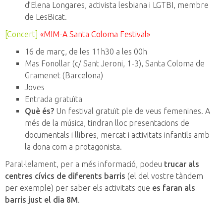
d’Elena Longares, activista lesbiana i LGTBI, membre
de LesBicat.
[Concert]
«MIM-A Santa Coloma Festival»
16 de març, de les 11h30 a les 00h
Mas Fonollar (c/ Sant Jeroni, 1-3), Santa Coloma de
Gramenet (Barcelona)
Joves
Entrada gratuïta
Què és?
U
n festival
gratuït
ple
de veus
femenines.
A
més de la
música,
tindran
lloc
presentacions
de
documentals
i
llibres
, mercat
i
activitats
infantils
amb
la dona
com a protagonista.
Paral·lelament,
per a més
informació
,
podeu
trucar als
c
entres cívics
de diferents
barris
(
el del vostre
t
àndem
per
exemple
)
per saber
els
activitats
que
es
f
aran
als
barris
just
el dia
8M
.