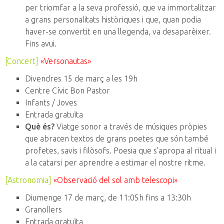
per triomfar a la seva professió, que va immortalitzar
a grans personalitats històriques i que, quan podia
haver-se convertit en una llegenda, va desaparèixer.
Fins avui.
[Concert]
«Versonautas»
Divendres 15 de març a les 19h
Centre Cívic Bon Pastor
Infants / Joves
Entrada gratuïta
Què és?
Viatge sonor a través de músiques pròpies
que abracen textos de grans poetes que són també
profetes, savis i filòsofs. Poesia que s’apropa al ritual i
a la catarsi per aprendre a estimar el nostre ritme.
[Astronomia]
«Observació del sol amb telescopi»
Diumenge 17 de març, de 11:05h fins a 13:30h
Granollers
Entrada gratuïta