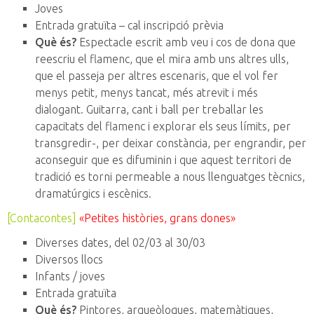
Joves
Entrada gratuïta – cal inscripció prèvia
Què és?
Espectacle
escrit
amb veu
i
cos
de dona que
reescriu
el flamenc, que
el mira
amb
uns altres ulls,
que
el passeja
per altres
escenaris, que
el
vol fer
menys
petit
, menys
tancat,
més
atrevit
i
més
dialogant.
Guitarra
, cant
i
ball per
treballar les
capacitats
del flamenc
i
explorar els seus
límits,
per
transgredir-
, per deixar
constància,
per
engrandir
, per
aconseguir que
es
difuminin
i que
aquest
territori
de
tradició
es torni
permeable
a nous
llenguatges
tècnics,
dramatúrgics
i
escènics.
[Contacontes]
«Petites històries, grans dones
»
Diverses dates, del 02/03 al 30/03
Diversos llocs
Infants / joves
Entrada gratuïta
Què és?
Pintores
,
arqueòlogues
, matemàtiques,