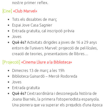
nostre primer reflex.
[Cine]
«Club Marvel»
Tots els dissabtes de març
Espai Jove Casa Sagnier
Entrada gratuïta, cal inscripció prèvia
Joves
Què és?
Activitats dirigides a joves de 16 a 29 anys
entorn de l’univers Marvel: projecció de pel·lícules,
creació de teories, presentacions de llibres…
[Projecció]
«Cinema Lliure a la Biblioteca»
Dimecres 13 de març a les 19h
Biblioteca Guinardó – Mercè Rodoreda
Joves
Entrada gratuïta
Què és?
L’extraordinària i desconeguda història de
Joana Biarnés, la primera fotoperiodista espanyola.
Una pionera que va superar els prejudicis d’una època