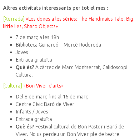
Altres activitats interessants per tot el mes :
[Xerrada]
«
Les dones a les sèries: The Handmaids Tale, Big
little lies, Sharp Objects
»
7 de març a les 19h
Biblioteca Guinardó – Mercè Rodoreda
Joves
Entrada gratuïta
Què és?
A càrrec de Marc Montserrat, Calidoscopi
Cultura.
[Cultura]
«Bon Viver d’arts»
Del 8 de març fins al 16 de març
Centre Cívic Baró de Viver
Infants / Joves
Entrada gratuïta
Què és?
Festival cultural de Bon Pastor i Baró de
Viver. No us perdeu un Bon Viver ple de teatre,