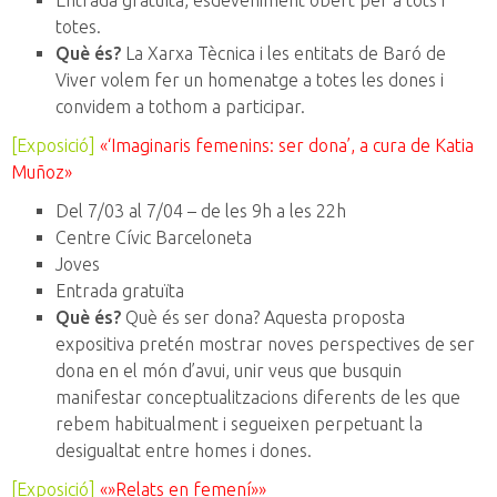
Entrada gratuïta, esdeveniment obert per a tots i
totes.
Què és?
La Xarxa Tècnica i les entitats de Baró de
Viver volem fer un homenatge a totes les dones i
convidem a tothom a participar.
[Exposició]
«
‘Imaginaris femenins: ser dona’, a cura de Katia
Muñoz
»
Del 7/03 al 7/04 – de les 9h a les 22h
Centre Cívic Barceloneta
Joves
Entrada gratuïta
Què és?
Què és ser dona? Aquesta proposta
expositiva pretén mostrar noves perspectives de ser
dona en el món d’avui, unir veus que busquin
manifestar conceptualitzacions diferents de les que
rebem habitualment i segueixen perpetuant la
desigualtat entre homes i dones.
[Exposició]
«»Relats en femení»
»