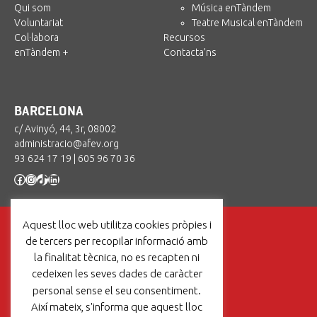
Qui som
Música enTàndem
Voluntariat
Teatre Musical enTàndem
Col·labora
Recursos
enTàndem +
Contacta’ns
BARCELONA
c/ Avinyó, 44, 3r, 08002
administracio@afev.org
93 624 17 19
|
605 96 70 36
Facebook
Instagram
TikTok
LinkedIn
Aquest lloc web utilitza cookies pròpies i
de tercers per recopilar informació amb
la finalitat tècnica, no es recapten ni
cedeixen les seves dades de caràcter
Un projecte de:
personal sense el seu consentiment.
Així mateix, s'informa que aquest lloc