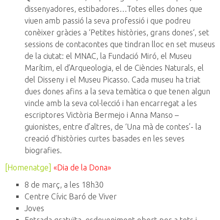
dissenyadores
,
estibadores
…
Totes elles
dones
que
viuen
amb passió
la seva professió
i
que podreu
conèixer
gràcies a ‘
Petites
històries,
grans dones
‘
, set
sessions
de contacontes
que tindran
lloc
en set
museus
de la
ciutat: el
MNAC,
la Fundació Miró
, el Museu
Marítim, el
d’Arqueologia
,
el de Ciències
Naturals, el
del Disseny
i el Museu
Picasso.
Cada
museu ha
triat
dues dones
afins
a la seva temàtica
o que tenen
algun
vincle
amb la seva col·lecció
i han
encarregat a
les
escriptores
Victòria
Bermejo
i Anna
Manso
–
guionistes
,
entre d’altres,
de ‘
Una
mà
de
contes’-
la
creació
d’històries
curtes
basades en
les seves
biografies.
[Homenatge]
«
Dia de la Dona
»
8 de març, a les 18h30
Centre Cívic Baró de Viver
Joves