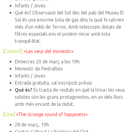
Infants / Joves
Què és? Observació del Sol des del pati del Museu El
Sol és una enorme bola de gas dins la qual hi cabrien
més d’un milió de Terres. Amb telescopis dotats de
filtres especials ens el podem mirar amb tota
tranquil·litat.
[Concert]
«Les veus del monestir»
Dimecres 20 de març a les 19h
Monestir de Pedralbes
Infants / Joves
Entrada gratuïta, cal inscripció prèvia
Què és?
Es tracta de recitals en què la lírica i les veus
solistes són les grans protagonistes, en un dels llocs
amb més encant de la ciutat.
[Cine]
«The strange sound of happiness»
28 de març, 19h
Centre Cultural La Farinera del Clot