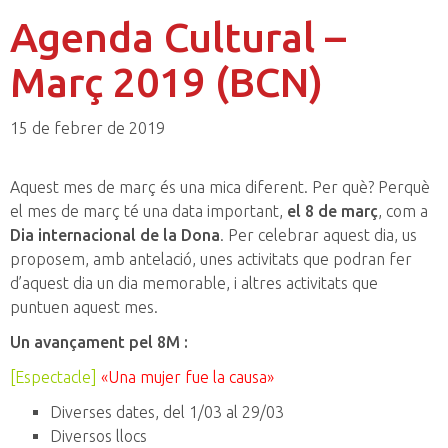
Agenda Cultural –
Març 2019 (BCN)
15 de febrer de 2019
Aquest mes de
març és
una mica
diferent.
Per què?
Perquè
el
mes de març
té
una data
important
,
el 8
de març
,
com a
Dia
internacional
de la Dona
.
Per celebrar
aquest dia,
us
proposem
,
amb
antelació
,
unes
activitats que
podran
fer
d’aquest
dia
un dia memorable, i altres activitats que
puntuen aquest mes.
Un avançament pel 8M :
[Espectacle]
«
Una mujer fue la causa
»
Diverses dates, del 1/03 al 29/03
Diversos llocs