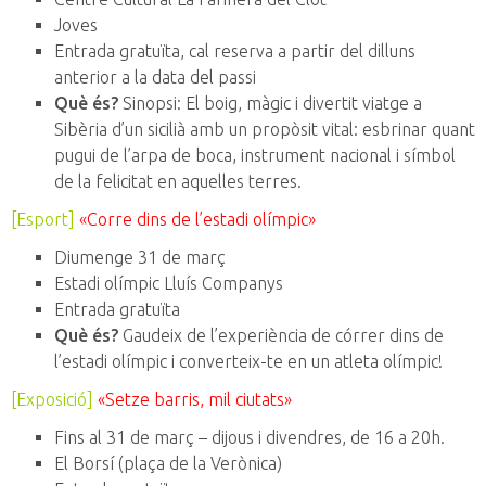
Joves
Entrada gratuïta, cal reserva a partir del dilluns
anterior a la data del passi
Què és?
Sinopsi: El boig, màgic i divertit viatge a
Sibèria d’un sicilià amb un propòsit vital: esbrinar quant
pugui de l’arpa de boca, instrument nacional i símbol
de la felicitat en aquelles terres.
[Esport]
«Corre dins de l’estadi olímpic»
Diumenge 31 de març
Estadi olímpic Lluís Companys
Entrada gratuïta
Què és?
Gaudeix de l’experiència de córrer dins de
l’estadi olímpic i converteix-te en un atleta olímpic!
[Exposició]
«Setze barris, mil ciutats»
Fins al 31 de març – dijous i divendres, de 16 a 20h.
El Borsí (plaça de la Verònica)