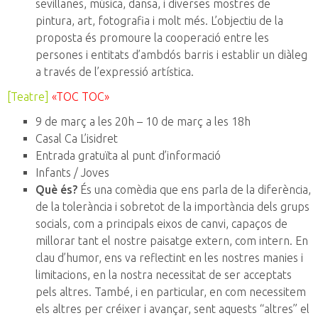
sevillanes, música, dansa, i diverses mostres de
pintura, art, fotografia i molt més. L’objectiu de la
proposta és promoure la cooperació entre les
persones i entitats d’ambdós barris i establir un diàleg
a través de l’expressió artística.
[Teatre]
«TOC TOC»
9 de març a les 20h – 10 de març a les 18h
Casal Ca L’isidret
Entrada gratuïta al punt d’informació
Infants / Joves
Què és?
És una comèdia que ens parla de la diferència,
de la tolerància i sobretot de la importància dels grups
socials, com a principals eixos de canvi, capaços de
millorar tant el nostre paisatge extern, com intern. En
clau d’humor, ens va reflectint en les nostres manies i
limitacions, en la nostra necessitat de ser acceptats
pels altres. També, i en particular, en com necessitem
els altres per créixer i avançar, sent aquests “altres” el