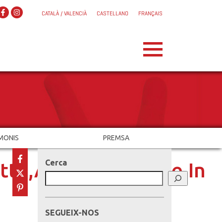
CATALÀ / VALENCIÀ
CASTELLANO
FRANÇAIS
MONIS
PREMSA
Cerca
e,And,Fists,Inside,In
SEGUEIX-NOS