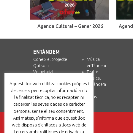
Agenda Cultural – Gener 2026
Agend
ENTÀNDEM
Coneix el projecte
Música
Qui som
enTàndem
Voluntariat
Teatre
Col·labora
Musical
Aquest lloc web utilitza cookies pròpies i
enTàndem +
enTàndem
de tercers per recopilar informació amb
Amics i Circ
Recursos
Contacta’ns
la finalitat tècnica, no es recapten ni
cedeixen les seves dades de caràcter
personal sense el seu consentiment.
Així mateix, s'informa que aquest lloc
web disposa d'enllaços a llocs web de
tercers amb polítiques de privadesa