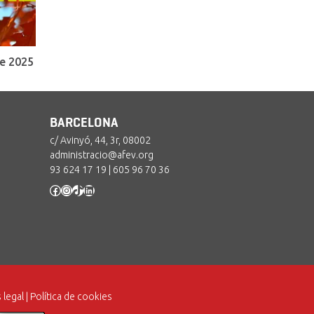
e 2025
BARCELONA
c/ Avinyó, 44, 3r, 08002
administracio@afev.org
93 624 17 19
|
605 96 70 36
Facebook
Instagram
TikTok
LinkedIn
 legal
|
Política de cookies