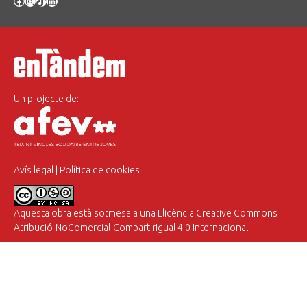
Facebook
Instagram
TikTok
LinkedIn
Un projecte de:
Avís legal
|
Política de cookies
Aquesta obra està sotmesa a una
Llicència Creative Commons
Atribució-NoComercial-CompartirIgual 4.0 Internacional
.