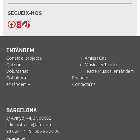
SEGUEIX-NOS
Facebook
Instagram
TikTok
ENTÀNDEM
Coneix el projecte
Amics i Circ
Qui som
Música enTàndem
Voluntariat
Teatre Musical enTàndem
Col·labora
Recursos
enTàndem +
Contacta’ns
BARCELONA
c/ Avinyó, 44, 3r, 08002
administracio@afev.org
93 624 17 19
|
605 96 70 36