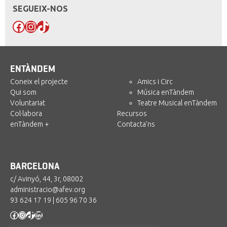
SEGUEIX-NOS
Facebook
Instagram
TikTok
ENTÀNDEM
Coneix el projecte
Amics i Circ
Qui som
Música enTàndem
Voluntariat
Teatre Musical enTàndem
Col·labora
Recursos
enTàndem +
Contacta’ns
BARCELONA
c/ Avinyó, 44, 3r, 08002
administracio@afev.org
93 624 17 19
|
605 96 70 36
Facebook
Instagram
TikTok
LinkedIn