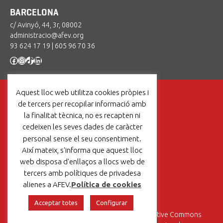
BARCELONA
c/ Avinyó, 44, 3r, 08002
administracio@afev.org
93 624 17 19
|
605 96 70 36
Facebook
Instagram
TikTok
LinkedIn
Aquest lloc web utilitza cookies pròpies i
de tercers per recopilar informació amb
la finalitat tècnica, no es recapten ni
cedeixen les seves dades de caràcter
Un projecte de:
personal sense el seu consentiment.
Així mateix, s'informa que aquest lloc
web disposa d'enllaços a llocs web de
tercers amb polítiques de privadesa
Avís legal
|
Política de cookies
alienes a AFEV.
Política de cookies
Acceptar totes
Configurar
Aquesta obra està sotmesa a una
Llicència Creative Commons