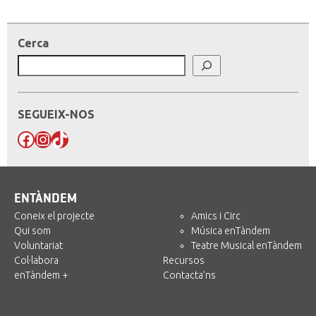
Cerca
SEGUEIX-NOS
Facebook
Instagram
TikTok
ENTÀNDEM
Coneix el projecte
Amics i Circ
Qui som
Música enTàndem
Voluntariat
Teatre Musical enTàndem
Col·labora
Recursos
enTàndem +
Contacta’ns