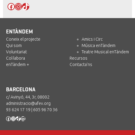
Facebook
Instagram
TikTok
ENTÀNDEM
Coneix el projecte
Amics i Circ
Qui som
Música enTàndem
Voluntariat
Teatre Musical enTàndem
Col·labora
Recursos
enTàndem +
Contacta’ns
BARCELONA
c/ Avinyó, 44, 3r, 08002
administracio@afev.org
93 624 17 19
|
605 96 70 36
Facebook
Instagram
TikTok
LinkedIn