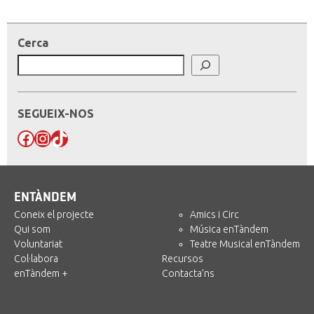
Cerca
SEGUEIX-NOS
Facebook
Instagram
TikTok
ENTÀNDEM
Coneix el projecte
Amics i Circ
Qui som
Música enTàndem
Voluntariat
Teatre Musical enTàndem
Col·labora
Recursos
enTàndem +
Contacta’ns