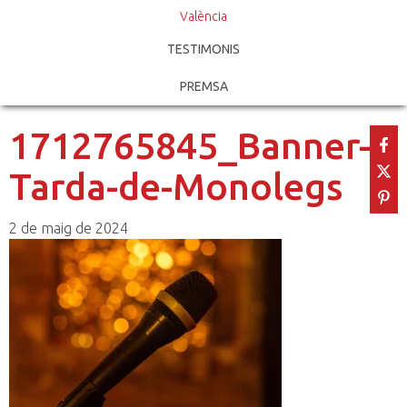
València
TESTIMONIS
PREMSA
1712765845_Banner-
Tarda-de-Monolegs
2 de maig de 2024