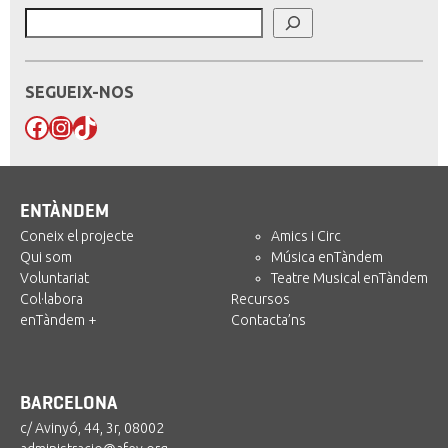
SEGUEIX-NOS
Facebook
Instagram
TikTok
ENTÀNDEM
Coneix el projecte
Amics i Circ
Qui som
Música enTàndem
Voluntariat
Teatre Musical enTàndem
Col·labora
Recursos
enTàndem +
Contacta’ns
BARCELONA
c/ Avinyó, 44, 3r, 08002