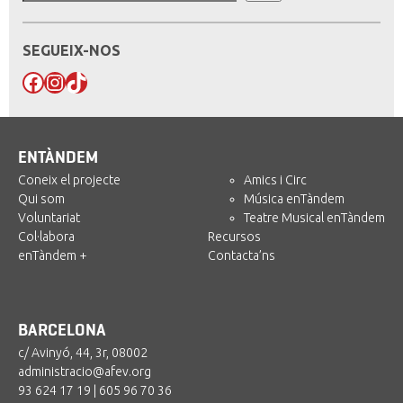
SEGUEIX-NOS
Facebook
Instagram
TikTok
ENTÀNDEM
Coneix el projecte
Amics i Circ
Qui som
Música enTàndem
Voluntariat
Teatre Musical enTàndem
Col·labora
Recursos
enTàndem +
Contacta’ns
BARCELONA
c/ Avinyó, 44, 3r, 08002
administracio@afev.org
93 624 17 19
|
605 96 70 36