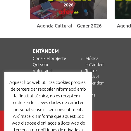
Agenda Cultural – Gener 2026
Agend
ENTÀNDEM
Coneix el projecte
Música
Qui som
enTàndem
Voluntariat
Teatre
Col·labora
Musical
Aquest lloc web utilitza cookies pròpies i
enTàndem +
enTàndem
de tercers per recopilar informació amb
Amics i Circ
Recursos
Contacta’ns
la finalitat tècnica, no es recapten ni
cedeixen les seves dades de caràcter
personal sense el seu consentiment.
Així mateix, s'informa que aquest lloc
web disposa d'enllaços a llocs web de
tercers amb polítiques de privadesa