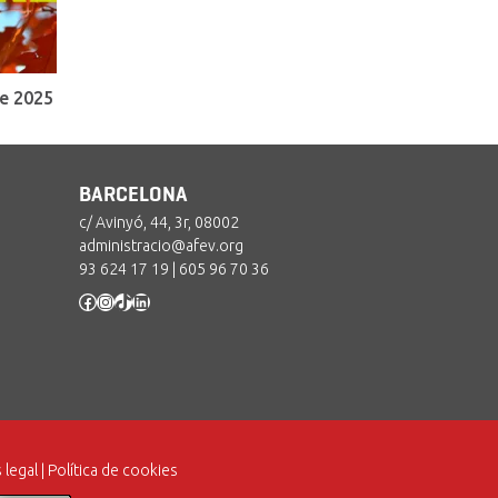
e 2025
BARCELONA
c/ Avinyó, 44, 3r, 08002
administracio@afev.org
93 624 17 19
|
605 96 70 36
Facebook
Instagram
TikTok
LinkedIn
 legal
|
Política de cookies