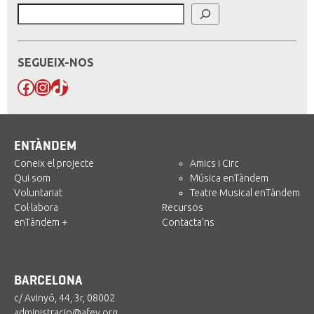
SEGUEIX-NOS
Facebook
Instagram
TikTok
ENTÀNDEM
Coneix el projecte
Amics i Circ
Qui som
Música enTàndem
Voluntariat
Teatre Musical enTàndem
Col·labora
Recursos
enTàndem +
Contacta’ns
BARCELONA
c/ Avinyó, 44, 3r, 08002
administracio@afev.org