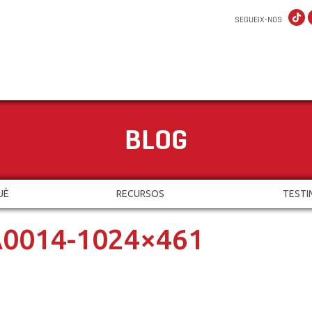
SEGUEIX-NOS
BLOG
UÈ
RECURSOS
TESTI
0014-1024×461