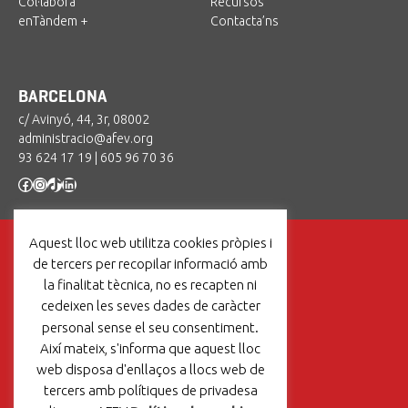
Col·labora
Recursos
enTàndem +
Contacta’ns
BARCELONA
c/ Avinyó, 44, 3r, 08002
administracio@afev.org
93 624 17 19
|
605 96 70 36
Facebook
Instagram
TikTok
LinkedIn
Aquest lloc web utilitza cookies pròpies i
de tercers per recopilar informació amb
la finalitat tècnica, no es recapten ni
cedeixen les seves dades de caràcter
Un projecte de:
personal sense el seu consentiment.
Així mateix, s'informa que aquest lloc
web disposa d'enllaços a llocs web de
tercers amb polítiques de privadesa