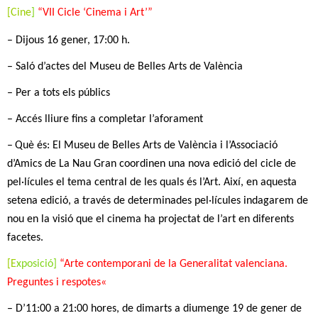
[
Cine
]
“
VII Cicle ‘Cinema i Art’
”
–
Dijous 16 gener, 17:00 h.
–
Saló d’actes del Museu de Belles Arts de València
–
Per a tots els públics
–
Accés lliure fins a completar l’aforament
–
Què és:
El Museu de Belles Arts de València i l’Associació
d’Amics de La Nau Gran coordinen una nova edició del cicle de
pel·lícules el tema central de les quals és l’Art. Així, en aquesta
setena edició, a través de determinades pel·lícules indagarem de
nou en la visió que el cinema ha projectat de l’art en diferents
facetes.
[
E
xposició]
“
Arte contemporani de la Generalitat valenciana.
Preguntes i respotes
«
– D’11:00 a 21:00 hores, de dimarts a diumenge 19 de gener de