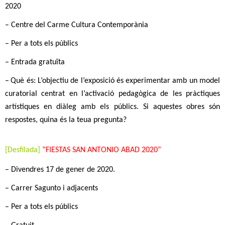
2020
–
Centre del Carme Cultura Contemporània
–
Per a tots els públics
–
Entrada gratuïta
–
Què és: L’objectiu de l’exposició és experimentar amb un model
curatorial centrat en l’activació pedagògica de les pràctiques
artístiques en diàleg amb els públics. Si aquestes obres són
respostes, quina és la teua pregunta?
[
D
esfil
ada
]
“
FIESTAS SAN ANTONIO ABAD 2020
”
–
Divendres 17 de
gener
de 2020.
–
Carrer Sagunto i adjacents
–
Per a tots els públics