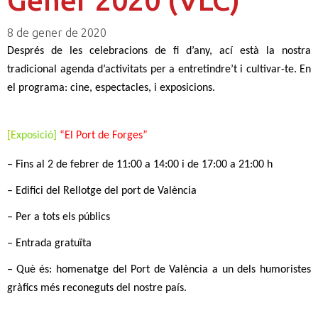
8 de gener de 2020
Després de les celebracions de fi d’any, ací està la nostra
tradicional agenda d’activitats
per a entretindre’t i cultivar-te. En
el programa:
cine,
espectacles,
i
exposicions.
[
E
xposició]
“
El Port de Forges
”
– Fins al
2 de febrer
de 11:00 a 14:00 i de 17:00 a 21:00 h
–
Edifici del Rellotge del port de València
–
Per a tots els públics
–
Entrada gratuïta
–
Què és: homenatge del Port de València a un dels humoristes
gràfics més reconeguts del nostre país.