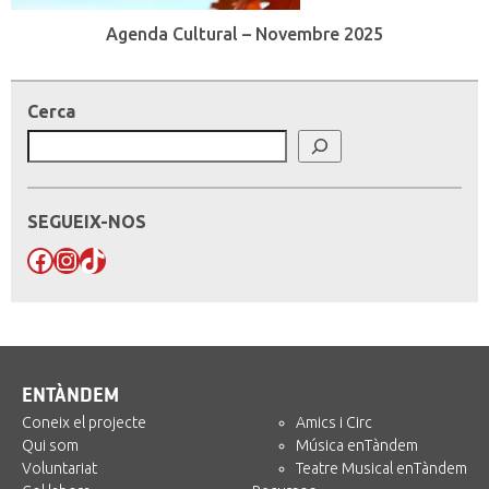
Agenda Cultural – Novembre 2025
Cerca
SEGUEIX-NOS
Facebook
Instagram
TikTok
ENTÀNDEM
Coneix el projecte
Amics i Circ
Qui som
Música enTàndem
Voluntariat
Teatre Musical enTàndem