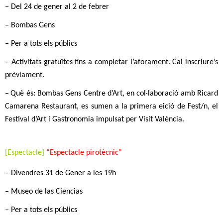
–
D
el 24 de gener al 2 de febrer
–
Bombas Gens
–
Per a tots els públics
–
A
ctivitats gratuïtes fins a completar l’aforament. Cal inscriure’s
prèviament.
–
Què és:
Bombas Gens Centre d’Art, en col·laboració amb
Ricard
Camarena Restaurant
, es sumen a la primera eició de
Fest/n
, el
Festival d’Art i Gastronomia impulsat per
Visit València
.
[
E
spectacle
]
“E
spectacle pirotècnic
”
–
Divendres 31 de Gener a les 19h
–
Museo de las Ciencias
–
Per a tots els públics