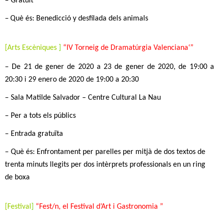
– Gratuit
–
Què és:
Benedicció y desfilada dels animals
[
Arts Escèniques
]
“
IV Torneig de Dramatúrgia Valenciana
‘
”
–
De 21 de gener de 2020 a 23 de gener de 2020, de 19:00 a
20:30
i
29 enero de 2020 de 19:00 a 20:30
–
Sala Matilde Salvador – Centre Cultural La Nau
–
Per a tots els públics
–
Entrada gratuïta
–
Què és:
Enfrontament per parelles per mitjà de dos textos de
trenta minuts llegits per dos intèrprets professionals en un ring
de boxa
[
Festival
]
“
Fest/n
, el Festival d’Art i Gastronomia
”