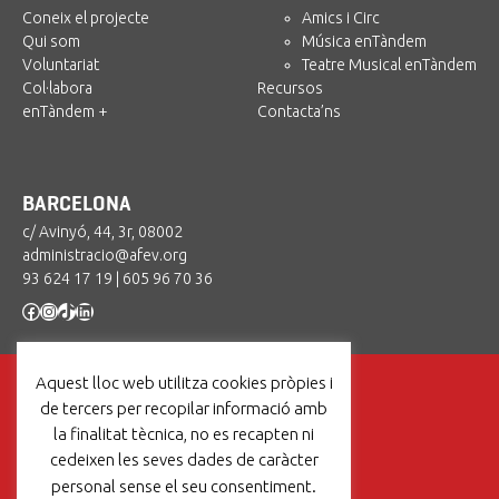
Coneix el projecte
Amics i Circ
Qui som
Música enTàndem
Voluntariat
Teatre Musical enTàndem
Col·labora
Recursos
enTàndem +
Contacta’ns
BARCELONA
c/ Avinyó, 44, 3r, 08002
administracio@afev.org
93 624 17 19
|
605 96 70 36
Facebook
Instagram
TikTok
LinkedIn
Aquest lloc web utilitza cookies pròpies i
de tercers per recopilar informació amb
la finalitat tècnica, no es recapten ni
cedeixen les seves dades de caràcter
Un projecte de:
personal sense el seu consentiment.