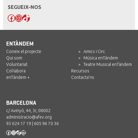
SEGUEIX-NOS
Facebook
Instagram
TikTok
ENTÀNDEM
Coneix el projecte
Amics i Circ
Qui som
Música enTàndem
Voluntariat
Teatre Musical enTàndem
Col·labora
Recursos
enTàndem +
Contacta’ns
BARCELONA
c/ Avinyó, 44, 3r, 08002
administracio@afev.org
93 624 17 19
|
605 96 70 36
Facebook
Instagram
TikTok
LinkedIn