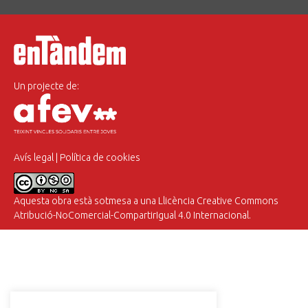
Un projecte de:
Avís legal
|
Política de cookies
Aquesta obra està sotmesa a una
Llicència Creative Commons
Atribució-NoComercial-CompartirIgual 4.0 Internacional
.