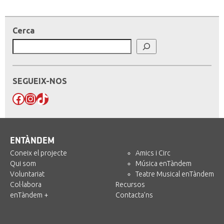
Cerca
SEGUEIX-NOS
Facebook
Instagram
TikTok
ENTÀNDEM
Coneix el projecte
Amics i Circ
Qui som
Música enTàndem
Voluntariat
Teatre Musical enTàndem
Col·labora
Recursos
enTàndem +
Contacta’ns