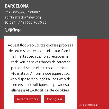
BARCELONA
c/ Avinyó, 44, 3r, 08002
administracio@afev.org
93 624 17 19
|
605 96 70 36
Facebook
Instagram
TikTok
LinkedIn
Aquest lloc web utilitza cookies pròpies i
de tercers per recopilar informació amb
la finalitat tècnica, no es recapten ni
cedeixen les seves dades de caràcter
Un projecte de:
personal sense el seu consentiment.
Així mateix, s'informa que aquest lloc
web disposa d'enllaços a llocs web de
tercers amb polítiques de privadesa
Avís legal
|
Política de cookies
alienes a AFEV.
Política de cookies
Acceptar totes
Configurar
Aquesta obra està sotmesa a una
Llicència Creative Commons