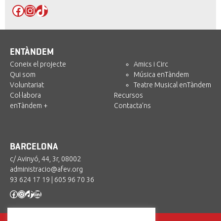
Facebook
Instagram
TikTok
ENTÀNDEM
Coneix el projecte
Amics i Circ
Qui som
Música enTàndem
Voluntariat
Teatre Musical enTàndem
Col·labora
Recursos
enTàndem +
Contacta’ns
BARCELONA
c/ Avinyó, 44, 3r, 08002
administracio@afev.org
93 624 17 19
|
605 96 70 36
Facebook
Instagram
TikTok
LinkedIn