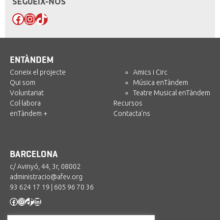
SEGUEIX-NOS
Facebook
Instagram
TikTok
ENTÀNDEM
Coneix el projecte
Amics i Circ
Qui som
Música enTàndem
Voluntariat
Teatre Musical enTàndem
Col·labora
Recursos
enTàndem +
Contacta’ns
BARCELONA
c/ Avinyó, 44, 3r, 08002
administracio@afev.org
93 624 17 19
|
605 96 70 36
Facebook
Instagram
TikTok
LinkedIn