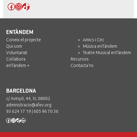
Facebook
Instagram
TikTok
ENTÀNDEM
Coneix el projecte
Amics i Circ
Qui som
Música enTàndem
Voluntariat
Teatre Musical enTàndem
Col·labora
Recursos
enTàndem +
Contacta’ns
BARCELONA
c/ Avinyó, 44, 3r, 08002
administracio@afev.org
93 624 17 19
|
605 96 70 36
Facebook
Instagram
TikTok
LinkedIn