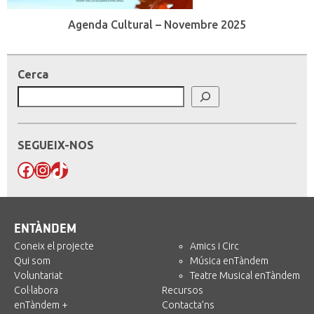
Agenda Cultural – Novembre 2025
Cerca
SEGUEIX-NOS
Facebook
Instagram
TikTok
ENTÀNDEM
Coneix el projecte
Amics i Circ
Qui som
Música enTàndem
Voluntariat
Teatre Musical enTàndem
Col·labora
Recursos
enTàndem +
Contacta’ns