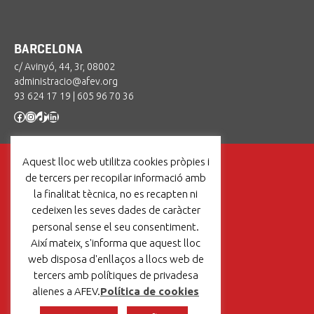
BARCELONA
c/ Avinyó, 44, 3r, 08002
administracio@afev.org
93 624 17 19
|
605 96 70 36
Facebook
Instagram
TikTok
LinkedIn
Aquest lloc web utilitza cookies pròpies i
de tercers per recopilar informació amb
la finalitat tècnica, no es recapten ni
cedeixen les seves dades de caràcter
Un projecte de:
personal sense el seu consentiment.
Així mateix, s'informa que aquest lloc
web disposa d'enllaços a llocs web de
tercers amb polítiques de privadesa
Avís legal
|
Política de cookies
alienes a AFEV.
Política de cookies