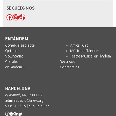
SEGUEIX-NOS
Facebook
Instagram
TikTok
ENTÀNDEM
Coneix el projecte
Amics i Circ
Qui som
Música enTàndem
Voluntariat
Teatre Musical enTàndem
Col·labora
Recursos
enTàndem +
Contacta’ns
BARCELONA
c/ Avinyó, 44, 3r, 08002
administracio@afev.org
93 624 17 19
|
605 96 70 36
Facebook
Instagram
TikTok
LinkedIn