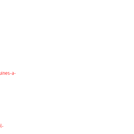
uines-a-
l-