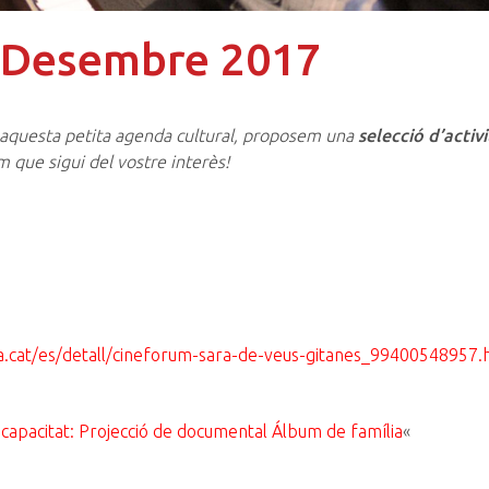
– Desembre 2017
n aquesta petita agenda cultural, proposem una
selecció d’activi
 que sigui del vostre interès!
na.cat/es/detall/cineforum-sara-de-veus-gitanes_99400548957.
scapacitat: Projecció de documental Álbum de família
«