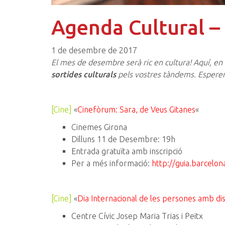
Agenda Cultural 
1 de desembre de 2017
El mes de desembre serà ric en cultura! Aquí, e
sortides culturals
pels vostres tàndems. Esperem
[Cine]
«
Cinefòrum: Sara, de Veus Gitanes
«
Cinemes Girona
Dilluns 11 de Desembre: 19h
Entrada gratuïta amb inscripció
Per a més informació:
http://guia.barcelo
[Cine]
«
Dia Internacional de les persones amb di
Centre Cívic Josep Maria Trias i Peitx