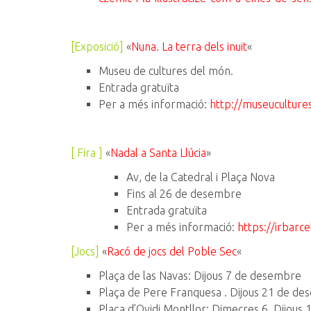
[Exposició]
«
Nuna. La terra dels inuit
«
Museu de cultures del món.
Entrada gratuïta
Per a més informació:
http://museuculture
[ Fira ]
«
Nadal a Santa Llúcia
»
Av, de la Catedral i Plaça Nova
Fins al 26 de desembre
Entrada gratuïta
Per a més informació:
https://irbarc
[Jocs]
«
Racó de jocs del Poble Sec
«
Plaça de las Navas: Dijous 7 de desembre
Plaça de Pere Franquesa . Dijous 21 de d
Plaça d’Ovidi Montllor: Dimecres 6, Dijou