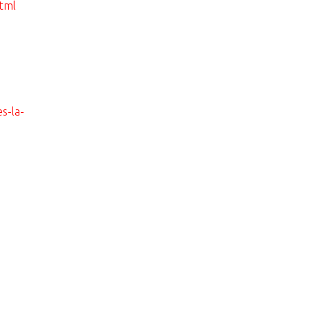
html
s-la-