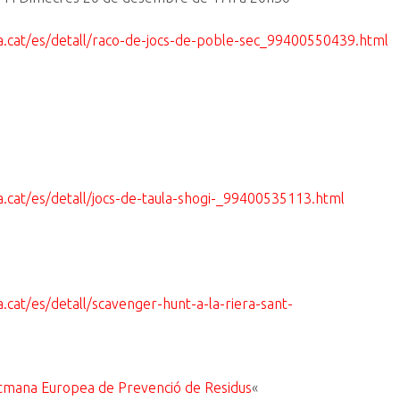
na.cat/es/detall/raco-de-jocs-de-poble-sec_99400550439.html
a.cat/es/detall/jocs-de-taula-shogi-_99400535113.html
a.cat/es/detall/scavenger-hunt-a-la-riera-sant-
Setmana Europea de Prevenció de Residus
«