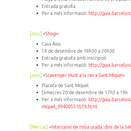
Entrada gratuïta
Per a més informació:
http://guia.barcelo
[Jocs]
«
Shogi
«
Casa Àsia
14 de desembre de 18h30 a 20h30
Entrada gratuïta amb inscripció
Per a més informació:
http://guia.barcelon
[Jocs]
«
Scavenger Hunt a la riera Sant Miquel
«
Placeta de Sant Miquel
Dimecres 20 de desembre de 17h3 a 19h
Per a més informació:
http://guia.barcelon
miquel_99400551079.html
[Mercat]
«
Intercanvi de roba usada, dins de la 