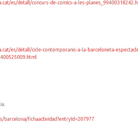
na.cat/es/detall/concurs-de-comics-a-les-planes_99400318242.
a.cat/es/detall/cicle-contemporanis-a-la-barceloneta-espectacle
99400525009.html
ia.
es/barcelona/fichaactividad?entryId=207977