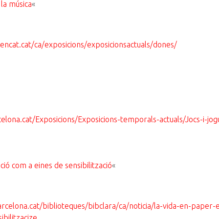
 la música
«
encat.cat/ca/exposicions/exposicionsactuals/dones/
lona.cat/Exposicions/Exposicions-temporals-actuals/Jocs-i-jog
ració com a eines de sensibilització
«
rcelona.cat/biblioteques/bibclara/ca/noticia/la-vida-en-paper-e
ibilitzacize