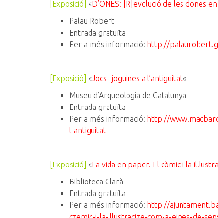
[Exposició]
«
D’ONES: [R]evolució de les dones en
Palau Robert
Entrada gratuïta
Per a més informació:
http://palaurobert.g
[Exposició]
«
Jocs i joguines a l’antiguitat
«
Museu d’Arqueologia de Catalunya
Entrada gratuïta
Per a més informació:
http://www.macbarce
l-antiguitat
[Exposició]
«
La vida en paper. El còmic i la il.lust
Biblioteca Clarà
Entrada gratuïta
Per a més informació:
http://ajuntament.ba
czemic-i-la-illustracize-com-a-eines-de-sens