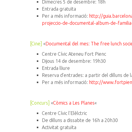
Dimecres 5 de desembre: 18h
Entrada gratuïta
Per a més informació:
http://guia.barcelon
projeccio-de-documental-album-de-famili
[Cine]
«
Documental del mes: The free lunch soci
Centre Cívic Ateneu Fort Pienc
Dijous 14 de desembre: 19h30
Entrada lliure
Reserva d’entrades: a partir del dilluns d
Per a més informació:
http://www.fortpien
[Concurs]
«
Còmics a Les Planes
«
Centre Cívic l’Elèlctric
De dilluns a dissabte de 16h a 20h30
Activitat gratuïta