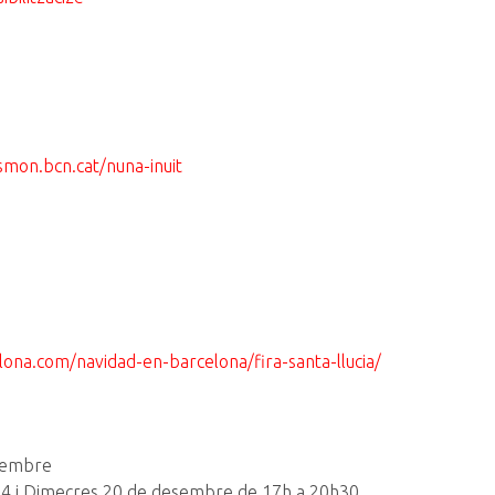
smon.bcn.cat/nuna-inuit
elona.com/navidad-en-barcelona/fira-santa-llucia/
esembre
s 14 i Dimecres 20 de desembre de 17h a 20h30