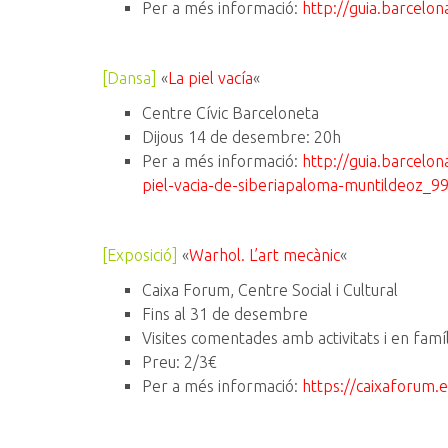
Per a més informació:
http://guia.barcelo
[Dansa]
«
La piel vacía
«
Centre Cívic Barceloneta
Dijous 14 de desembre: 20h
Per a més informació:
http://guia.barcelon
piel-vacia-de-siberiapaloma-muntildeoz_
[Exposició]
«
Warhol. L’art mecànic
«
Caixa Forum, Centre Social i Cultural
Fins al 31 de desembre
Visites comentades amb activitats i en famíl
Preu: 2/3€
Per a més informació:
https://caixaforum.