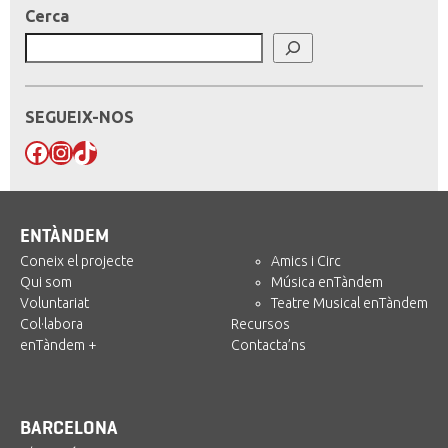
Cerca
SEGUEIX-NOS
Facebook
Instagram
TikTok
ENTÀNDEM
Coneix el projecte
Amics i Circ
Qui som
Música enTàndem
Voluntariat
Teatre Musical enTàndem
Col·labora
Recursos
enTàndem +
Contacta’ns
BARCELONA