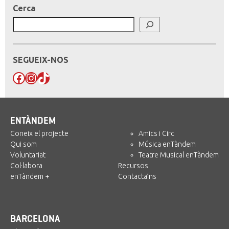
Cerca
SEGUEIX-NOS
Facebook
Instagram
TikTok
ENTÀNDEM
Coneix el projecte
Amics i Circ
Qui som
Música enTàndem
Voluntariat
Teatre Musical enTàndem
Col·labora
Recursos
enTàndem +
Contacta’ns
BARCELONA