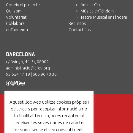
Coneix el projecte
Amics i Circ
Qui som
Música enTàndem
Voluntariat
Teatre Musical enTàndem
Col·labora
Recursos
enTàndem +
Contacta’ns
BARCELONA
c/ Avinyó, 44, 3r, 08002
administracio@afev.org
93 624 17 19
|
605 96 70 36
Facebook
Instagram
TikTok
LinkedIn
Aquest lloc web utilitza cookies pròpies i
de tercers per recopilar informació amb
la finalitat tècnica, no es recapten ni
cedeixen les seves dades de caràcter
Un projecte de:
personal sense el seu consentiment.